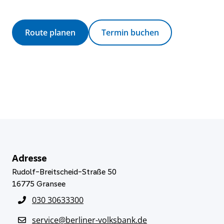
Route planen
Termin buchen
Adresse
Rudolf-Breitscheid-Straße 50
16775
Gransee
030 30633300
service@berliner-volksbank.de