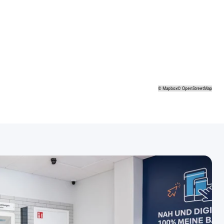
©
Mapbox
©
OpenStreetMap