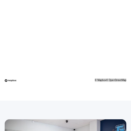
©
Mapbox
©
OpenStreetMap